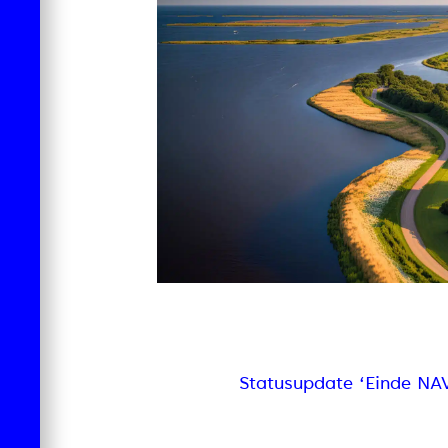
Statusupdate ‘Einde NA