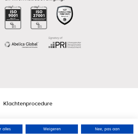
Klachtenprocedure
 alles
Weigeren
Nee, pas aan