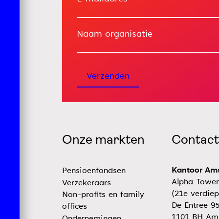
Naam organisatie
Verzenden
Onze markten
Contact
Kantoor Am
Pensioenfondsen
Alpha Tower
Verzekeraars
(21e verdiep
Non-profits en family
De Entree 9
offices
1101 BH Am
Ondernemingen