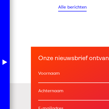
Alle berichten
Onze nieuwsbrief ontva
Voornaam
Achternaam
E-mailadres