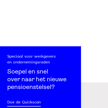
Speciaal voor werkgevers
en ondernemingsraden
Soepel en snel
over naar het nieuwe
pensioenstelsel?
Doe de Quickscan