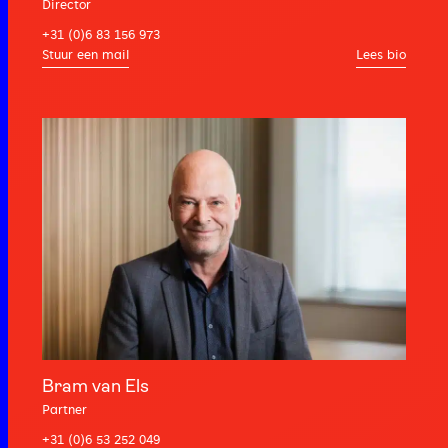
Director
+31 (0)6 83 156 973
Lees bio
Bram van Els
Partner
+31 (0)6 53 252 049