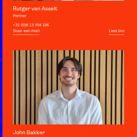
Rutger van Asselt
Partner
+31 (0)6 13 704 106
Lees bio
John Bakker