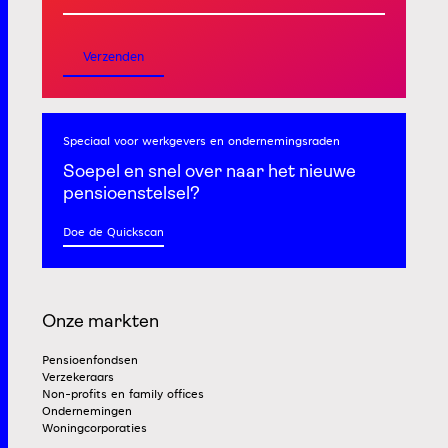
Verzenden
Speciaal voor werkgevers
en ondernemingsraden
Soepel en snel
over naar het nieuwe
pensioenstelsel?
Doe de Quickscan
Onze markten
Pensioenfondsen
Verzekeraars
Non-profits en family offices
Ondernemingen
Woningcorporaties