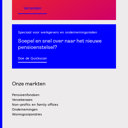
Verzenden
Speciaal voor werkgevers
en ondernemingsraden
Soepel en snel
over naar het nieuwe
pensioenstelsel?
Doe de Quickscan
Onze markten
Pensioenfondsen
Verzekeraars
Non-profits en family offices
Ondernemingen
Woningcorporaties