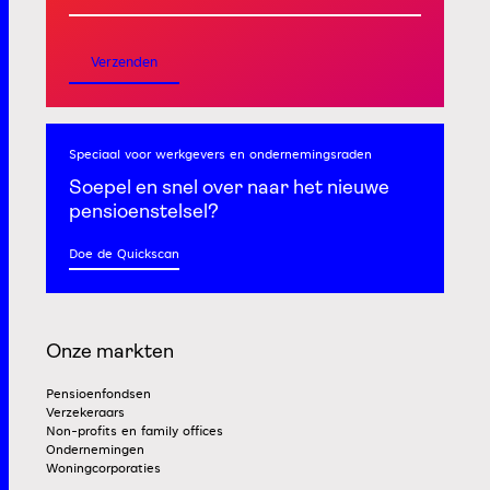
Verzenden
Speciaal voor werkgevers
en ondernemingsraden
Soepel en snel
over naar het nieuwe
pensioenstelsel?
Doe de Quickscan
Onze markten
Pensioenfondsen
Verzekeraars
Non-profits en family offices
Ondernemingen
Woningcorporaties