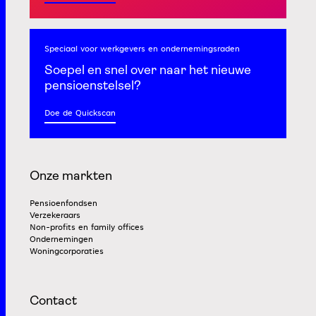
Speciaal voor werkgevers
en ondernemingsraden
Soepel en snel
over naar het nieuwe
pensioenstelsel?
Doe de Quickscan
Onze markten
Pensioenfondsen
Verzekeraars
Non-profits en family offices
Ondernemingen
Woningcorporaties
Contact