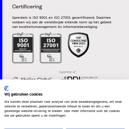
Certificering
Sprenkels is ISO 9001 en ISO 27001 gecertificeerd. Daarmee
voldoen wij aan de wereldwijde erkende norm op het gebied
van kwaliteitsmanagement én informatiebeveiliging.
Wij gebruiken cookies
We kunnen deze plaatsen voor analyse van onze bezoekersgegevens, om onze
website te verbeteren, gepersonaliseerde inhoud te tonen en om u een
Werken bij
Algemene voorwaarden
Dienstenwijzer
geweldige website-ervaring te bieden. Voor meer informatie over de cookies
die we gebruiken opent u de instellingen.
Vergelijkingskaart
MVO-beleid
Klachtenprocedure
Gedragscode
Beloningsbeleid