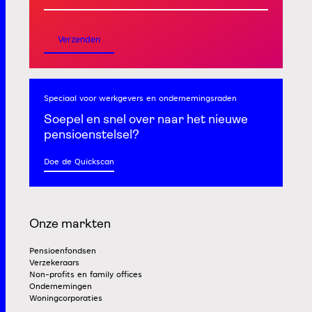
Verzenden
Speciaal voor werkgevers
en ondernemingsraden
Soepel en snel
over naar het nieuwe
pensioenstelsel?
Doe de Quickscan
Onze markten
Pensioenfondsen
Verzekeraars
Non-profits en family offices
Ondernemingen
Woningcorporaties