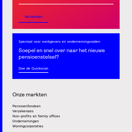
Verzenden
Speciaal voor werkgevers
en ondernemingsraden
Soepel en snel
over naar het nieuwe
pensioenstelsel?
Doe de Quickscan
Onze markten
Pensioenfondsen
Verzekeraars
Non-profits en family offices
Ondernemingen
Woningcorporaties