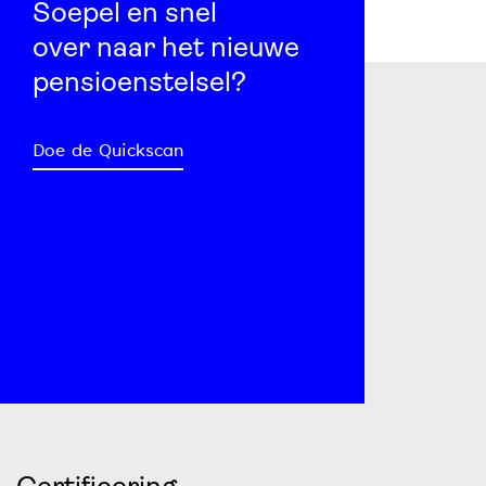
Soepel en snel
over naar het nieuwe
pensioenstelsel?
Doe de Quickscan