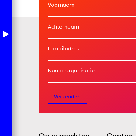
Voornaam
Achternaam
E-mailadres
Naam organisatie
Verzenden