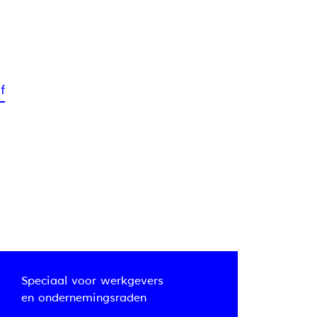
f
Speciaal voor werkgevers
en ondernemingsraden