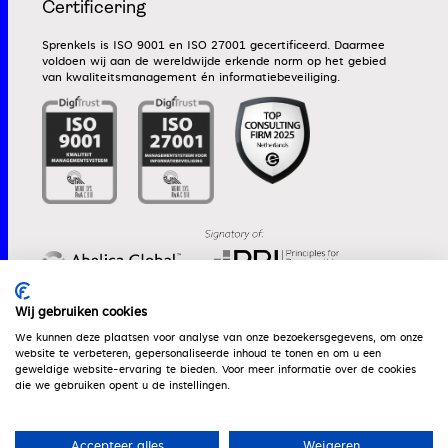
Certificering
Sprenkels is ISO 9001 en ISO 27001 gecertificeerd. Daarmee
voldoen wij aan de wereldwijde erkende norm op het gebied
van kwaliteitsmanagement én informatiebeveiliging.
Wij gebruiken cookies
We kunnen deze plaatsen voor analyse van onze bezoekersgegevens, om onze
website te verbeteren, gepersonaliseerde inhoud te tonen en om u een
Werken bij
Algemene voorwaarden
Dienstenwijzer
geweldige website-ervaring te bieden. Voor meer informatie over de cookies
die we gebruiken opent u de instellingen.
Vergelijkingskaart
MVO-beleid
Klachtenprocedure
Gedragscode
Beloningsbeleid
Accepteer alles
Weigeren