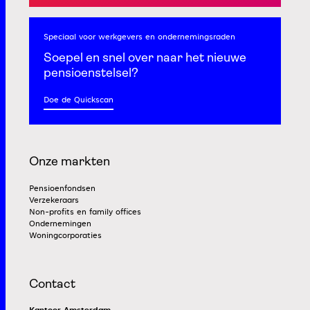
Speciaal voor werkgevers
en ondernemingsraden
Soepel en snel
over naar het nieuwe
pensioenstelsel?
Doe de Quickscan
Onze markten
Pensioenfondsen
Verzekeraars
Non-profits en family offices
Ondernemingen
Woningcorporaties
Contact