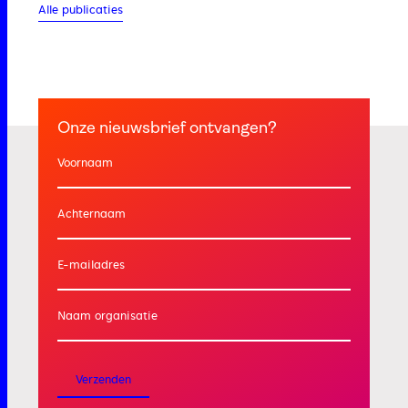
Alle publicaties
Onze nieuwsbrief ontvangen?
Voornaam
Achternaam
E-mailadres
Naam organisatie
Verzenden