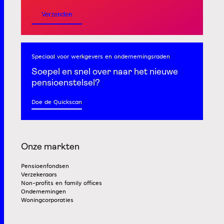
Verzenden
Speciaal voor werkgevers
en ondernemingsraden
Soepel en snel
over naar het nieuwe
pensioenstelsel?
Doe de Quickscan
Onze markten
Pensioenfondsen
Verzekeraars
Non-profits en family offices
Ondernemingen
Woningcorporaties