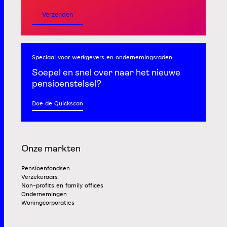
Verzenden
Speciaal voor werkgevers
en ondernemingsraden
Soepel en snel
over naar het nieuwe
pensioenstelsel?
Doe de Quickscan
Onze markten
Pensioenfondsen
Verzekeraars
Non-profits en family offices
Ondernemingen
Woningcorporaties