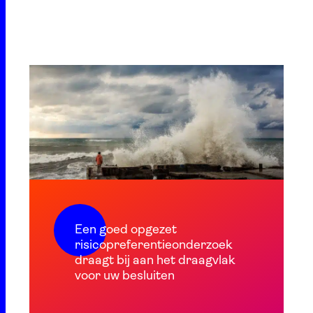
Een goed opgezet
risicopreferentieonderzoek
draagt bij aan het draagvlak
voor uw besluiten